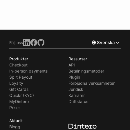
Svenska
Följ oss
Produkter
Ressurser
Norsk
Checkout
API
English
In-person payments
Betalningsmetoder
Split Payout
Plugin
Loyalty
Förbjudna verksamheter
Gift Cards
Juridisk
Quickr (KYC)
Karriärer
MyDintero
Driftstatus
Priser
Aktuelt
Blogg