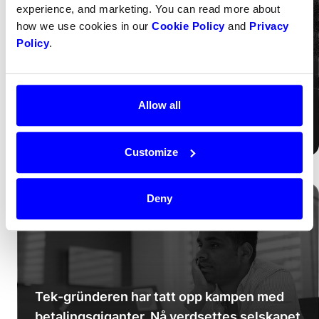
experience, and marketing. You can read more about
how we use cookies in our
Cookie Policy
and
Privacy
Policy
.
Dintero fosser fremover og verdivurderes
Allow all
til 500 millioner i en ny emisjon
→
Read more
Customize
Deny
Dagens Næringsliv
Tek-gründeren har tatt opp kampen med
betalingsgiganter. Nå verdsettes selskapet