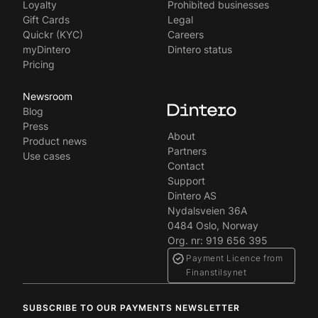
Loyalty
Prohibited businesses
Gift Cards
Legal
Quickr (KYC)
Careers
myDintero
Dintero status
Pricing
Newsroom
Blog
Press
About
Product news
Partners
Use cases
Contact
Support
Dintero AS
Nydalsveien 36A
0484 Oslo, Norway
Org. nr: 919 656 395
Payment Licence from
Finanstilsynet
SUBSCRIBE TO OUR PAYMENTS NEWSLETTER