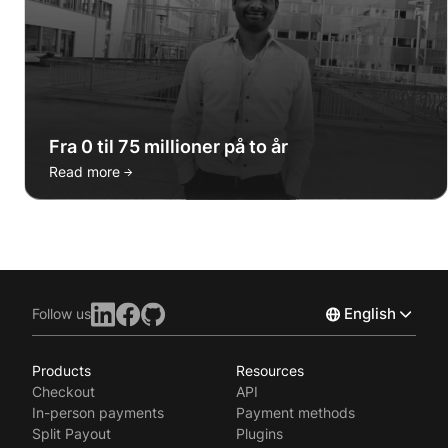
Fra 0 til 75 millioner på to år
→
Read more
English
Follow us
Products
Resources
Norsk
Checkout
API
Svenska
In-person payments
Payment methods
Split Payout
Plugins