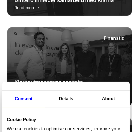
Dintero innleder samarbeid med Klarna
→
Read more
Finanstid
Klarnautmanarens senaste
investeringsrunda övertecknad
→
Read more
Consent
Details
About
Cookie Policy
Shifter
We use cookies to optimise our services, improve your