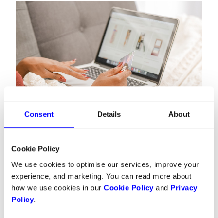
Hva gjør en betalingsløsning
Consent
Details
About
sikker?
Cookie Policy
Det kan være flere faktorer som gjør at en
We use cookies to optimise our services, improve your
betalingsløsning anses som sikker, dette kan for
experience, and marketing. You can read more about
eksempel være:
how we use cookies in our
Cookie Policy
and
Privacy
Policy
.
Tokenisering