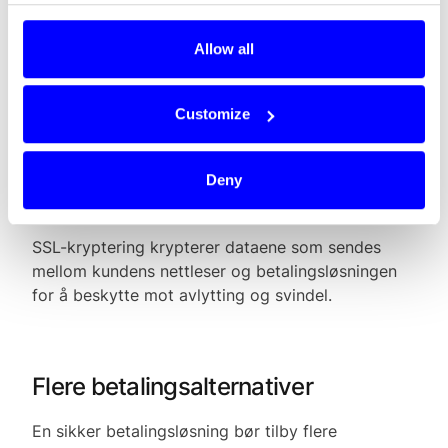
Tokenisering
beskytter kundeinformasjonen ved å
erstatte sensitive data med en unik referansekode
Allow all
eller “token”. Da lagres ikke kortdata på selgerens
systemer, og risikoen for at dataene blir stjålet
eller misbrukt reduseres.
Customize
Deny
SSL-kryptering
SSL-kryptering krypterer dataene som sendes
mellom kundens nettleser og betalingsløsningen
for å beskytte mot avlytting og svindel.
Flere betalingsalternativer
En sikker betalingsløsning bør tilby flere