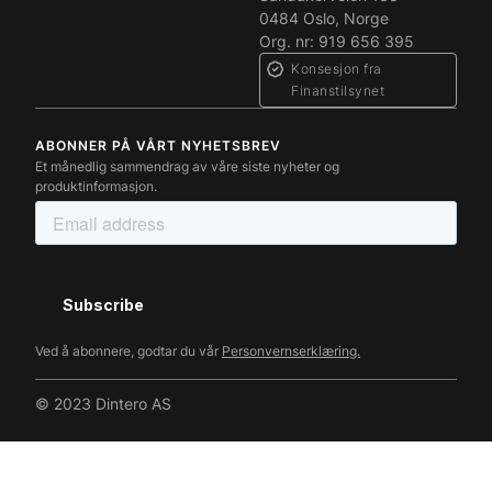
0484 Oslo, Norge
Org. nr: 919 656 395
Konsesjon fra
Finanstilsynet
ABONNER PÅ VÅRT NYHETSBREV
Et månedlig sammendrag av våre siste nyheter og
produktinformasjon.
Ved å abonnere, godtar du vår
Personvernserklæring.
© 2023 Dintero AS