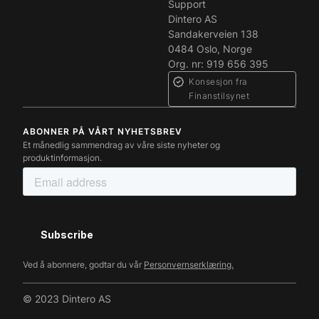
Support
Dintero AS
Sandakerveien 138
0484 Oslo, Norge
Org. nr: 919 656 395
Konsesjon fra
Finanstilsynet
ABONNER PÅ VÅRT NYHETSBREV
Et månedlig sammendrag av våre siste nyheter og
produktinformasjon.
Ved å abonnere, godtar du vår
Personvernserklæring.
© 2023 Dintero AS