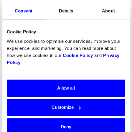
Consent
Details
About
Cookie Policy
For mer informasjon, kontakt oss på
careers@dintero.com
We use cookies to optimise our services, improve your
experience, and marketing. You can read more about
Andre nyhetsartikler om oss:
how we use cookies in our
Cookie Policy
and
Privacy
Policy
.
Shifter:
CoFounder Viker fra trønder-modellen:
Investerer millioner i Klarna-utfordrer
Ehandel:
Norsk betalingsaktør tar opp kampen
Allow all
mot Klarna
RetailMagasinet:
Satser på nærhet til kunden og
Customize
lav pris
Deny