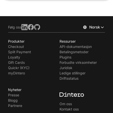
Norsk
Følg oss
Produkter
Ressurser
Checkout
API-dokumentasjon
Split Payment
Betalingsmetoder
Loyalty
Plugins
Gift Cards
Forbudte virksomheter
Quickr (KYC)
Juridisk
myDintero
Ledige stillinger
Driftsstatus
Nyheter
Presse
Blogg
Om oss
Partnere
Kontakt oss