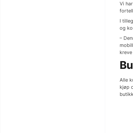
Vi har
fortel
I till
og ko
– Denn
mobilb
kreve
Bu
Alle 
kjøp o
butik