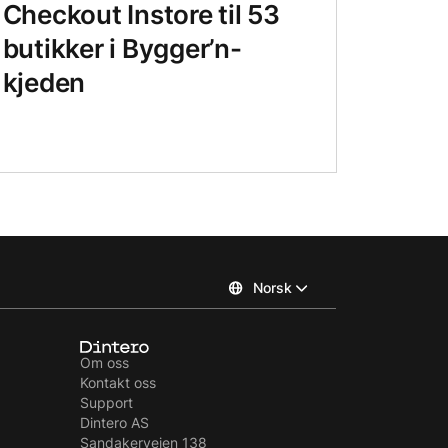
Checkout Instore til 53
butikker i Bygger’n-
kjeden
Norsk
Om oss
Kontakt oss
Support
Dintero AS
Sandakerveien 138