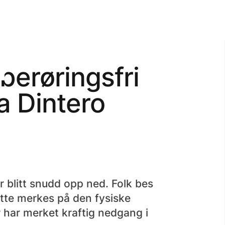
berøringsfri
a Dintero
ar blitt snudd opp ned. Folk bes
ette merkes på den fysiske
r har merket kraftig nedgang i