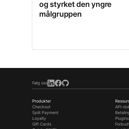
og styrket den yngre
målgruppen
Følg oss
Produkter
Ressur
Checkout
API-do
Split Payment
Betali
Loyalty
Plugins
Gift Cards
Forbud