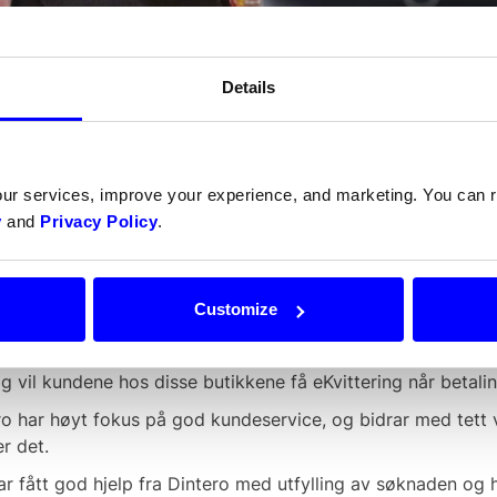
Details
rdan fungerer det med Vipps rett i kass
ore
?
our services, improve your experience, and marketing. You can
ipps fra Dintero er integrert med kassesystemet kan vare
y
and
Privacy Policy
.
ns mobilnummer. Kunden får et pushvarsel i Vipps og godkje
dkjent betaling sendes direkte tilbake til kassen, og betal
pgjøret.
Customize
e løsningen i kassen er kjempe enkel for oss å bruke, kun v
n. Så bekrefter kunden salget på telefonen sin, forteller A
egg vil kundene hos disse butikkene få eKvittering når betal
ro har høyt fokus på god kundeservice, og bidrar med tett v
r det.
ar fått god hjelp fra Dintero med utfylling av søknaden og he