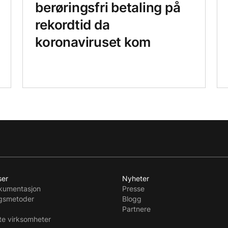
berøringsfri betaling på
rekordtid da
koronaviruset kom
ser
Nyheter
kumentasjon
Presse
ngsmetoder
Blogg
Partnere
te virksomheter