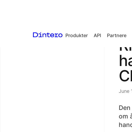
Produkter
API
Partnere
<- Tilbake til artikler
R
Checkout
h
Split Payment
C
Loyalty
Gift Cards
June 
Quickr
Den 
om å
hand