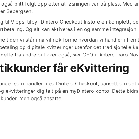
 også blitt fulgt opp etter at løsningen var på plass. Med 
ler Sebergsen.
egg til Vipps, tilbyr Dintero Checkout Instore en komplett, b
rtbetaling. Og alt kan aktiveres i èn og samme integrasjon.
e tiden vi står i nå vil nok forme hvordan vi handler i fremt
etaling og digitale kvitteringer utenfor det tradisjonelle k
 dette fra andre butikker også, sier CEO i Dintero Daro Na
tikkunder får eKvittering
kunder som handler med Dintero Checkout, uansett om det er 
g eKvitteringer digitalt på en myDintero konto. Dette bidra
kkunder, men også ansatte.