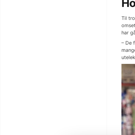
Ho
Til tr
omset
har g
– De f
mange
utelek