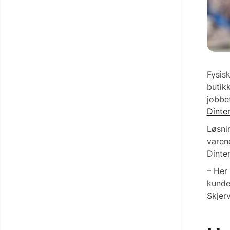
Fysisk
butik
jobbe
Dinte
Løsnin
varene
Dinte
– Her
kunde
Skjer