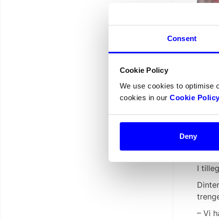
Consent
Hvo
Inst
Cookie Policy
We use cookies to optimise 
Når V
cookies in our
Cookie Polic
kunde
for go
og op
Deny
– Selv
kunde
I till
Dinte
trenge
– Vi h