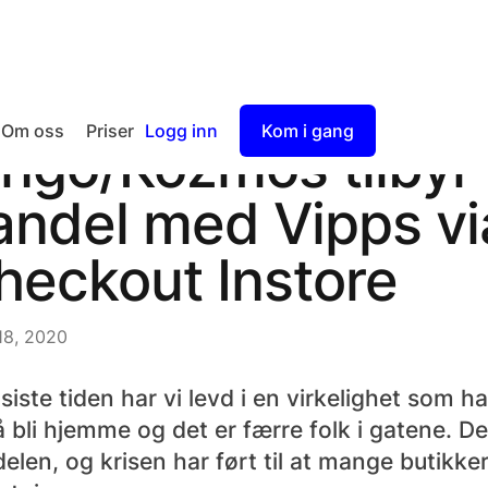
Om oss
Priser
Logg inn
Kom i gang
ingo/Kozmos tilbyr 
Checkout
andel med Vipps vi
Split Payment
heckout Instore
18, 2020
siste tiden har vi levd i en virkelighet som h
 bli hjemme og det er færre folk i gatene. D
elen, og krisen har ført til at mange butikke