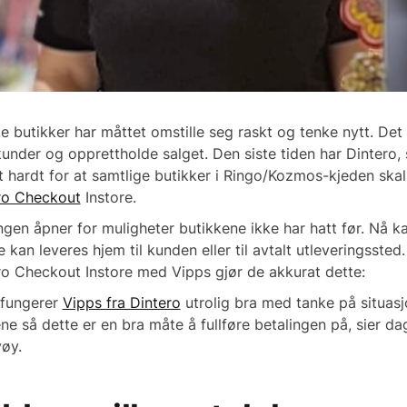
e butikker har måttet omstille seg raskt og tenke nytt. Det 
kunder og opprettholde salget. Den siste tiden har Dintero
t hardt for at samtlige butikker i Ringo/Kozmos-kjeden skal
ro Checkout
Instore.
gen åpner for muligheter butikkene ikke har hatt før. Nå ka
 kan leveres hjem til kunden eller til avtalt utleveringsste
ro Checkout Instore med Vipps gjør de akkurat dette:
 fungerer
Vipps fra Dintero
utrolig bra med tanke på situasjon
ne så dette er en bra måte å fullføre betalingen på, sier d
vøy.