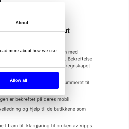
About
a fra Dintero Checkout
 read more about how we use
ne slås inn som normalt sammen med
nner betalingen på sin mobil. Bekreftelse
ingen registreres som normalt i regnskapet
Allow all
ed å enkelt legge inn telefonnummeret til
ndreassen.
ingen er bekreftet på deres mobil.
eiledning og hjelp til de butikkene som
lt fram til klargjøring til bruken av Vipps.