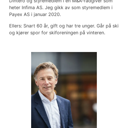
Dintero og styremedlem
i en M&A-rådgiver som
heter Infima AS. Jeg gikk av som styremedlem i
Payex AS i januar 2020.
Ellers: Snart 60 år, gift og har tre unger. Går på ski
og kjører spor for skiforeningen på vinteren.