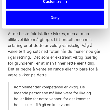
bransjen. Hvilke erfaringer har
Customize
du gjort deg og hva er det
viktigste du føler du har lært fra
Deny
denne tiden?
At de fleste faktisk ikke lykkes, men at man
allikevel ikke må gi opp. Litt brutalt, men min
erfaring er at dette er veldig vanskelig. Våg å
være tøff og sett ned foten når du mener noe går
i gal retning. Det som er ekstremt viktig (særlig
for gründeren) er at man finner rette eier tidlig.
Det er bedre å vente en runde eller to bare for å
være sikker på dette.
Komplementær kompetanse er viktig. De
ledende personene må ikke være for like og
heller ikke for nære venner, for det kommer
helt sikkert til å gå en kule varmt.