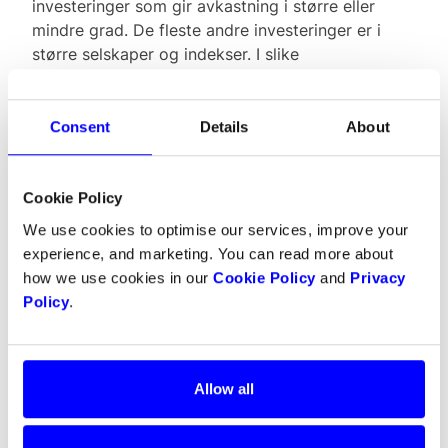
investeringer som gir avkastning i større eller
mindre grad. De fleste andre investeringer er i
større selskaper og indekser. I slike
sammenhenger er likviditet viktig, og i økende
grad er jeg også opptatt av hva selskapene gjør
på SDG(Sustaibanle Development Goals) siden.
Consent
Details
About
Bærekraft er blitt en viktig faktor for mine
investeringer fordi det handler om håndtering av
risiko på ulike fronter.
Cookie Policy
We use cookies to optimise our services, improve your
Av mindre selskaper som er i vekstfasen kan jeg
experience, and marketing. You can read more about
nevne Infima AS. Det jeg så etter her, og som
how we use cookies in our
Cookie Policy
and
Privacy
gjorde at jeg gjerne ville være med, var en
Policy
.
kombinasjon av
Folkene
- det handler alltid om de
først og
Forretningsmodellen og markedet.
Allow all
Du har lang fartstid fra fintech-