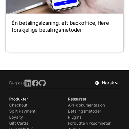
Én betalingsløsning, ett backoffice, flere
forskjellige betalingsmetoder
Norsk
Følg oss
Produkter
Ressurser
Checkout
API-dokumentasjon
Split Payment
Betalingsmetoder
Loyalty
Plugins
Gift Cards
Forbudte virksomheter