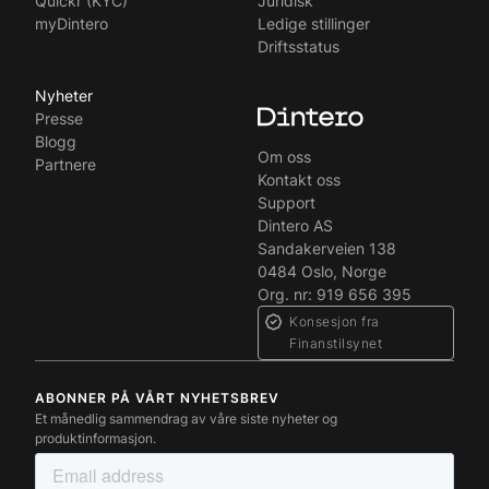
Quickr (KYC)
Juridisk
myDintero
Ledige stillinger
Driftsstatus
Nyheter
Presse
Blogg
Om oss
Partnere
Kontakt oss
Support
Dintero AS
Sandakerveien 138
0484 Oslo, Norge
Org. nr: 919 656 395
Konsesjon fra
Finanstilsynet
ABONNER PÅ VÅRT NYHETSBREV
Et månedlig sammendrag av våre siste nyheter og
produktinformasjon.