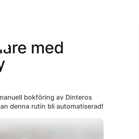
lare med
y
 manuell bokföring av Dinteros
kan denna rutin bli automatiserad!