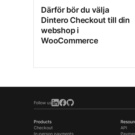
Därför bör du välja
Dintero Checkout till din
webshop i
WooCommerce
Follow us
Products
Resour
Checkout
API
In-person payments
Paymen