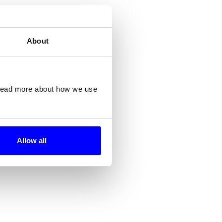
About
 read more about how we use
Allow all