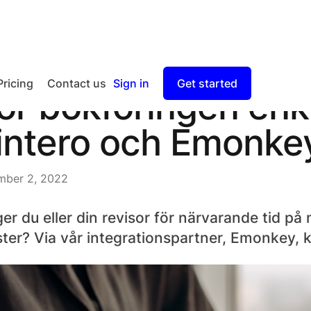
Pricing
Contact us
Sign in
Get started
ör bokföringen enk
Checkout
intero och Emonke
Split Payout
ber 2, 2022
er du eller din revisor för närvarande tid på
ster? Via vår integrationspartner, Emonkey, 