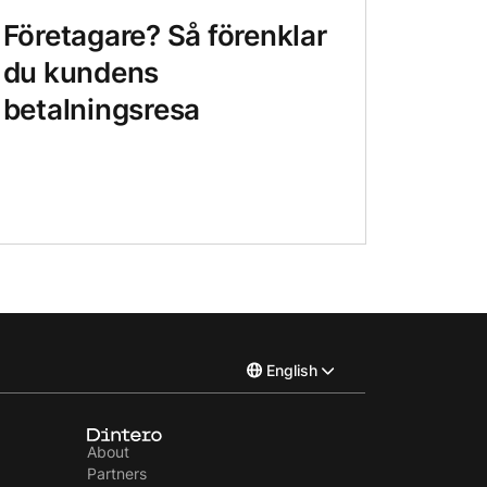
Företagare? Så förenklar
du kundens
betalningsresa
English
Norsk
About
Partners
Svenska