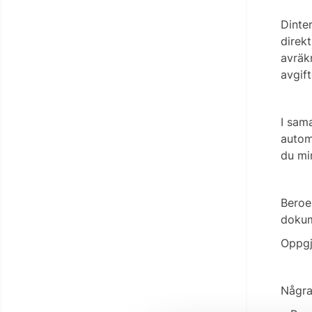
Dinte
direk
avräk
avgift
I sama
autom
du min
Beroe
dokum
Oppgjø
Några