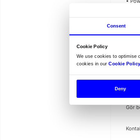
• Pow
• Trip
• 24
Consent
• Vis
• DNB
Cookie Policy
• Uni
We use cookies to optimise 
cookies in our
Cookie Polic
• Spa
(Fort
Deny
Gör b
Kont