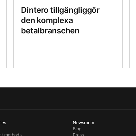
Dintero tillgängliggör
den komplexa
betalbranschen
ces
Newsroom
Blog
t methods
Press