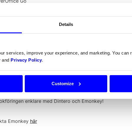
erOffice Go
letex
SO
Details
ma eAccounting
-konton (via softrig)
Economy (via SoftRig)
our services, improve your experience, and marketing. You can
y
and
Privacy Policy
.
rebank1 Accounting (via SoftRig)
nox(SE), UniConta (DK), ekonomi (DK), Dinero (DK))
Customize
okföringen enklare med Dintero och Emonkey!
akta Emonkey
här