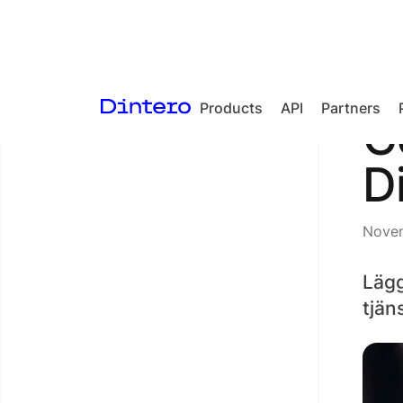
Products
API
Partners
<- Back to articles
G
Checkout
D
In-person
payments
Novem
Split Payout
Loyalty
Lägg
tjän
Gift Cards