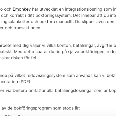
ro och
Emonkey
har utvecklat en integrationslösning som i
t och korrekt i ditt bokföringssystem. Det innebär att du i
ningsblanketter och bokföra manuellt. Du slipper även den 
er och transaktionen.
rbete med dig väljer vi vilka konton, betalningar, avgifter
atiskt. Med detta sparar du tid på själva bokföringen, redo
skar risken för fel.
nde på vilket redovisningssystem som används kan vi bokför
entation (PDF).
r via Dintero omfattar alla betalningslösningar som är kopp
 av de bokföringsprogram som stöds är: