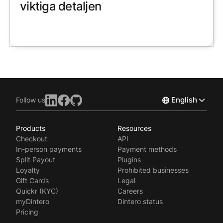
viktiga detaljen
English
Follow us
Products
Resources
Norsk
Checkout
API
Svenska
In-person payments
Payment methods
Split Payout
Plugins
Loyalty
Prohibited businesses
Gift Cards
Legal
Quickr (KYC)
Careers
myDintero
Dintero status
Pricing