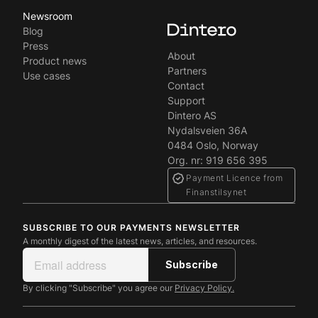
Newsroom
Blog
Press
About
Product news
Partners
Use cases
Contact
Support
Dintero AS
Nydalsveien 36A
0484 Oslo, Norway
Org. nr: 919 656 395
Payment Licence from
Finanstilsynet
SUBSCRIBE TO OUR PAYMENTS NEWSLETTER
A monthly digest of the latest news, articles, and resources.
By clicking "Subscribe" you agree our
Privacy Policy.