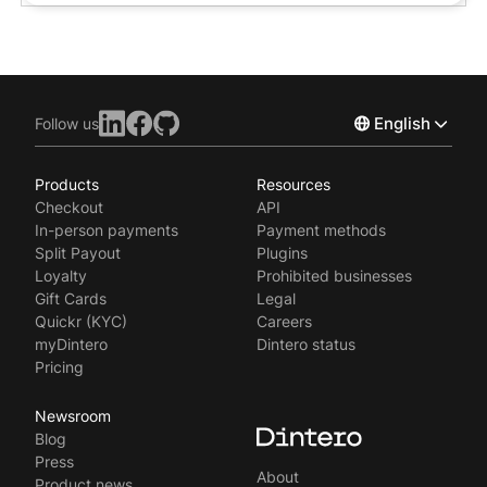
English
Follow us
Products
Resources
Norsk
Checkout
API
Svenska
In-person payments
Payment methods
Split Payout
Plugins
Loyalty
Prohibited businesses
Gift Cards
Legal
Quickr (KYC)
Careers
myDintero
Dintero status
Pricing
Newsroom
Blog
Press
About
Product news