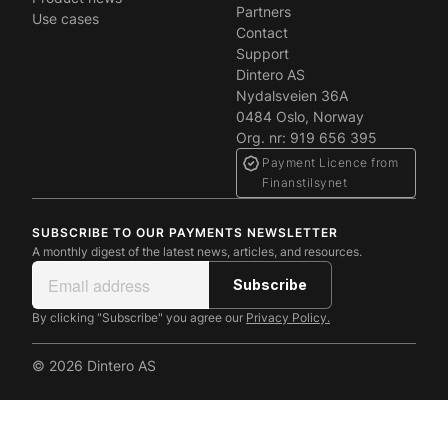
Partners
Use cases
Contact
Support
Dintero AS
Nydalsveien 36A
0484 Oslo, Norway
Org. nr: 919 656 395
Payment Licence from
Finanstilsynet
SUBSCRIBE TO OUR PAYMENTS NEWSLETTER
A monthly digest of the latest news, articles, and resources.
By clicking "Subscribe" you agree our
Privacy Policy.
© 2026 Dintero AS