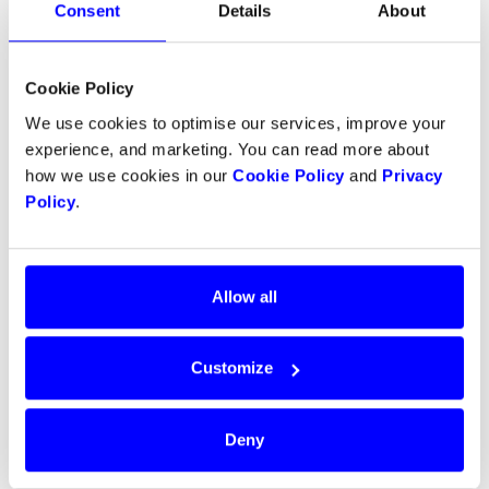
Consent
Details
About
Cookie Policy
We use cookies to optimise our services, improve your
experience, and marketing. You can read more about
how we use cookies in our
Cookie Policy
and
Privacy
Policy
.
Allow all
Så här fungerar Apple Pay för
Customize
webbshop
Deny