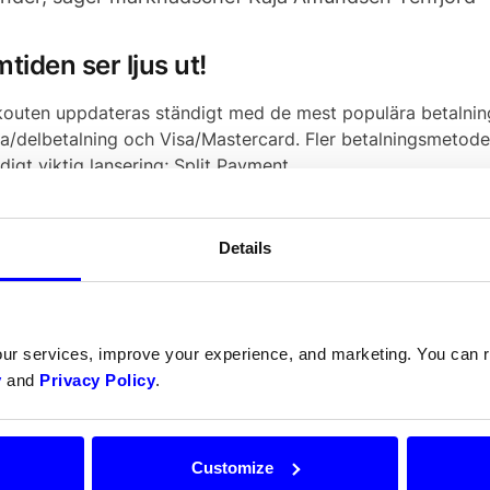
tiden ser ljus ut!
outen uppdateras ständigt med de mest populära betalnin
ra/delbetalning och Visa/Mastercard. Fler betalningsmetode
digt viktig lansering; Split Payment.
lit Payment har varit helt avgörande för oss. Det k
h plattformar som utvecklar och önskar att erbjuda 
Details
utanvändaren. Det kan vara en laddapp med översikt ö
ton, eller VY som erbjuder bokning av hela resan i 
g den här typen av tjänster i dessa dagar och Split Pa
our services, improve your experience, and marketing. You can
talningslösningen för dessa, säger Daro Navaratnam
y
and
Privacy Policy
.
år Sverige och övriga Norden på tur för den nya lösningen, 
 de nästa fem åren har ett lika högt tempo de förs
Customize