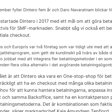
ember fyller Dintero fem år och Daro Navaratnam blickar till
 startade Dintero i 2017 med ett mål om att göra be
ttvis för SMF-marknaden. Snabbt såg vi också ett beho
itiala checkout.
es och Europris var två företag som var tidigt ute med att
jalitetsprogram, som gett de kundinsikt på tvärs av både di
ro jobbat med att integrera fler betalningsmetoder i en s
nden flera olika alternativ i det avgörande betalningsögonb
let är att Dintero ska vara en One-stop-shop för beta
llräckligt att ha en checkout med många olika betalnin
hov för att kunna hantera betalningarna, anpassa ins
t och samma Backoffice, samt ha en kontaktperson på
talningsmetoderna. Det är kombinationen som faktiskt
nder, säger marknadschef Kaja Amundsen Tenfjord