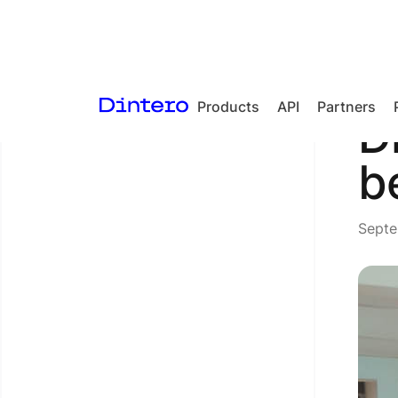
Products
API
Partners
<- Back to articles
D
Checkout
b
In-person
payments
Septe
Split Payout
Loyalty
Gift Cards