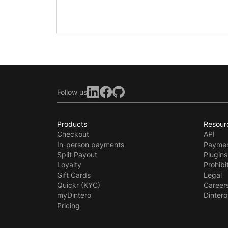
Follow us
Products
Resour
Checkout
API
In-person payments
Paymen
Split Payout
Plugins
Loyalty
Prohibi
Gift Cards
Legal
Quickr (KYC)
Career
myDintero
Dintero
Pricing