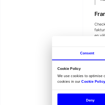
Fram
Check
faktu
en väl
Sp
oc
Consent
sl
El
Cookie Policy
si
We use cookies to optimise 
be
cookies in our
Cookie Polic
Nu st
Om
Deny