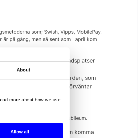
gsmetoderna som; Swish, Vipps, MobilePay,
r är på gång, men så sent som i april kom
ommer hela tiden nya marknadsplatser
nya sömlösa kundresor för
About
ver alla laddstationer i Norden, som
samma app. Konsumenterna förväntar
yment tillhandahåller
 read more about how we use
.
men först ska det firas 5-årsjubileum.
ta, så är det mycket gott som komma
Allow all