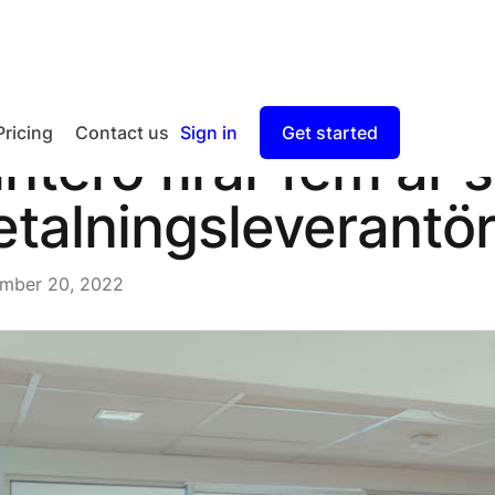
Pricing
Contact us
Sign in
Get started
intero firar fem år
Checkout
etalningsleverantö
Split Payout
mber 20, 2022