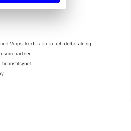
ed Vipps, kort, faktura och delbetalning
n som partner
 finanstilsynet
ay