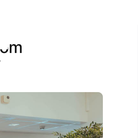
 som
r