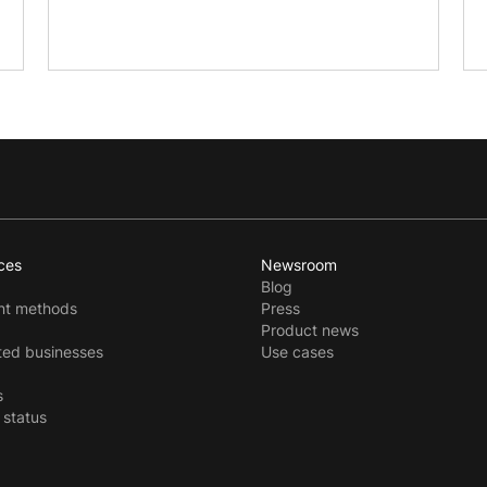
ces
Newsroom
Blog
t methods
Press
Product news
ted businesses
Use cases
s
 status