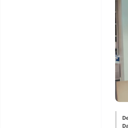
De
Da