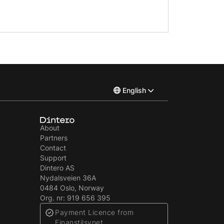
English
Norsk
About
Partners
Svenska
Contact
Support
Dintero AS
Nydalsveien 36A
0484 Oslo, Norway
Org. nr: 919 656 395
Payment Licence from
Finanstilsynet