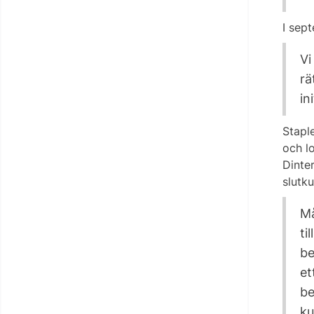
I sept
Vi
rä
in
Stapl
och lo
Dinte
slutku
Må
ti
be
et
be
ku