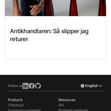
Antikhandlaren: Så slipper jag
returer
English
Follow us
Products
Resources
Norsk
Checkout
API
Svenska
In-person payments
Payment methods